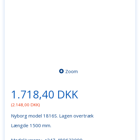
Zoom
1.718,40 DKK
(
2.148,00 DKK
)
Nyborg model 1816S. Lagen overtræk
Længde 1500 mm.
Model/varenr.:
r247-489623000