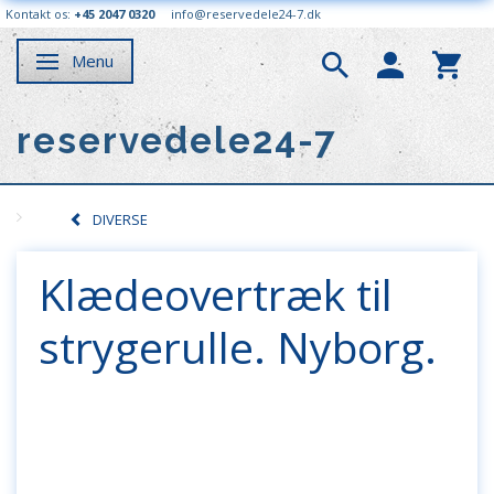
Kontakt os:
+45 2047 0320
info@reservedele24-7.dk
Menu
Skifte navigation
reservedele24-7
DIVERSE
Klædeovertræk til
strygerulle. Nyborg.