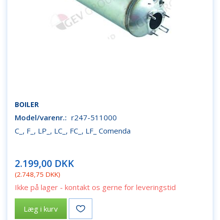
BOILER
Model/varenr.:
r247-511000
C_, F_, LP_, LC_, FC_, LF_ Comenda
2.199,00 DKK
(
2.748,75 DKK
)
Ikke på lager - kontakt os gerne for leveringstid
Læg i kurv