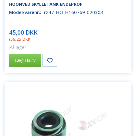
HOONVED SKYLLETANK ENDEPROP
Model/varenr.:
r247-HO-H160769-020303
45,00 DKK
(
56,25 DKK
)
På lager
Læg i kurv