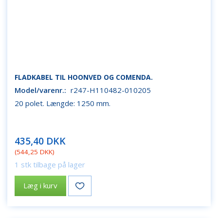
FLADKABEL TIL HOONVED OG COMENDA.
Model/varenr.:
r247-H110482-010205
20 polet. Længde: 1250 mm.
435,40 DKK
(
544,25 DKK
)
1 stk tilbage på lager
Læg i kurv