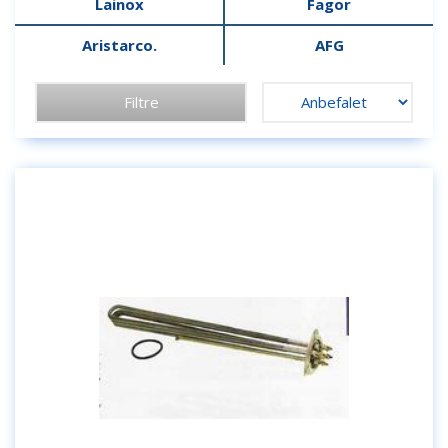
Lainox
Fagor
Aristarco.
AFG
Filtre