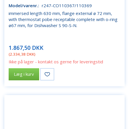
Model/varenr.:
r247-CO110367/110369
immersed length 630 mm, flange external ø 72 mm,
with thermostat pobe receptable complete with o-ring
ø67 mm, for Dishwasher S 90-S-N.
1.867,50 DKK
(
2.334,38 DKK
)
Ikke på lager - kontakt os gerne for leveringstid
Læg i kurv