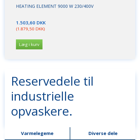
HEATING ELEMENT 9000 W 230/400V
HE
TI
1.503,60 DKK
1.
(
1.879,50 DKK
)
(
2.
Læg i kurv
L
Reservedele til
industrielle
opvaskere.
Varmelegeme
Diverse dele