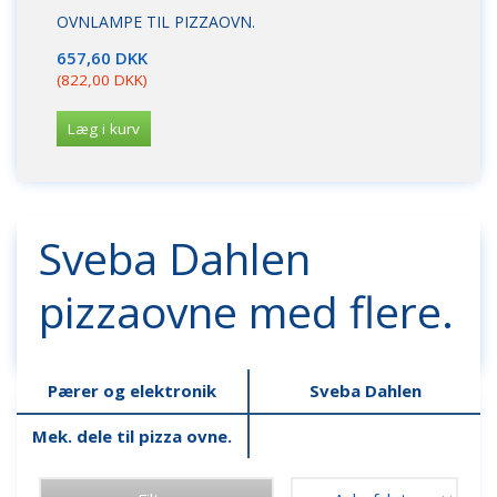
OVNLAMPE TIL PIZZAOVN.
KO
657,60 DKK
85
(
822,00 DKK
)
(
1.
Læg i kurv
L
Sveba Dahlen
pizzaovne med flere.
Pærer og elektronik
Sveba Dahlen
Mek. dele til pizza ovne.