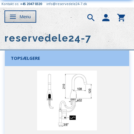
Kontakt os:
+45 2047 0320
info@reservedele24-7.dk
Menu
Skifte navigation
reservedele24-7
TOPSÆLGERE