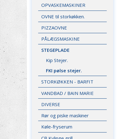
OPVASKEMASKINER
OVNE til storkøkken.
PIZZAOVNE
PÅLÆGSMASKINE
STEGEPLADE
Kip Stejer.
FKI pølse stejer.
STORKØKKEN - BARFIT
VANDBAD / BAIN MARIE
DIVERSE
Rør og piske maskiner
Køle-fryserum
CB Kylinge grill