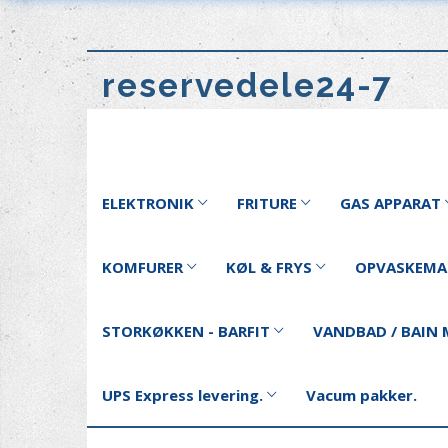
reservedele24-7
ELEKTRONIK
FRITURE
GAS APPARAT
KOMFURER
KØL & FRYS
OPVASKEMA
STORKØKKEN - BARFIT
VANDBAD / BAIN 
UPS Express levering.
Vacum pakker.