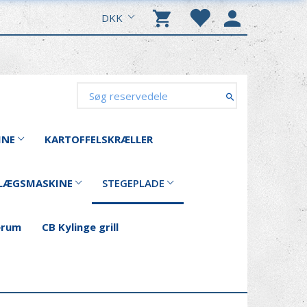
DKK
INE
KARTOFFELSKRÆLLER
LÆGSMASKINE
STEGEPLADE
erum
CB Kylinge grill