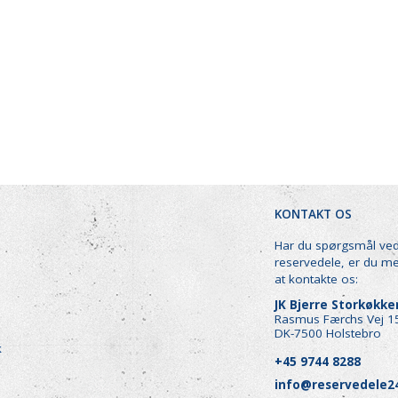
FUR,
LÆNGDE 900 MM.
OG COMENDA
327,90 DKK
57,30 DKK
(
409,88 DKK
)
(
71,63 DKK
)
Læg i kurv
Læg i kurv
KONTAKT OS
Har du spørgsmål ve
reservedele, er du m
at kontakte os:
JK Bjerre Storkøkk
Rasmus Færchs Vej 1
DK-7500 Holstebro
k
+45 9744 8288
info@reservedele2