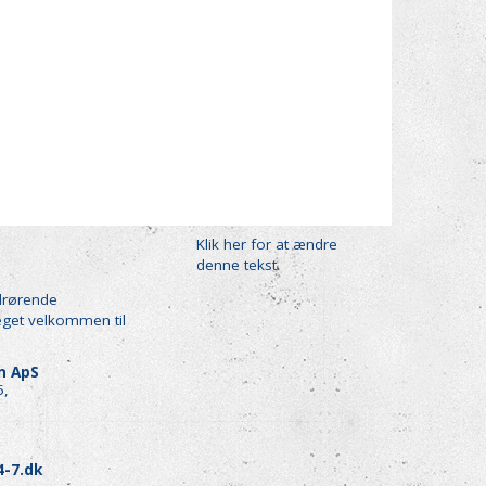
.
FORSKRUENING
58,30 DKK
12,00 DKK
(
72,88 DKK
)
(
15,00 DKK
)
Læg i kurv
Læg i kurv
Klik her for at ændre
denne tekst
drørende
eget velkommen til
en ApS
5,
4-7.dk