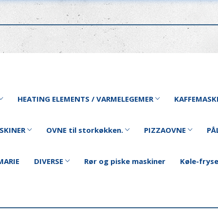
HEATING ELEMENTS / VARMELEGEMER
KAFFEMASK
SKINER
OVNE til storkøkken.
PIZZAOVNE
PÅ
MARIE
DIVERSE
Rør og piske maskiner
Køle-frys