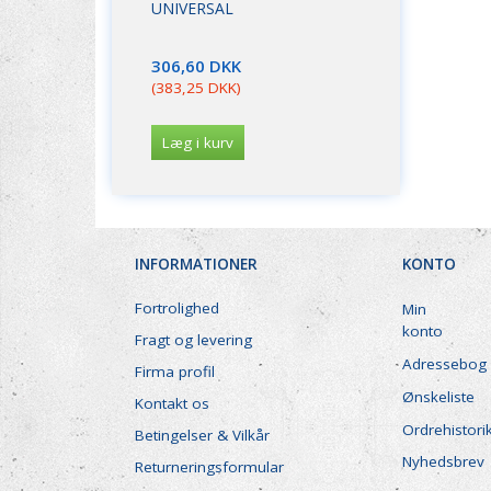
UNIVERSAL
MM. GASKOM
FLASKEGAS.
306,60 DKK
173,45 DKK
(
383,25 DKK
)
(
216,81 DKK
)
Læg i kurv
Læg i kurv
INFORMATIONER
KONTO
Fortrolighed
Min
konto
Fragt og levering
Adressebog
Firma profil
Ønskeliste
Kontakt os
Ordrehistori
Betingelser & Vilkår
Nyhedsbrev
Returneringsformular