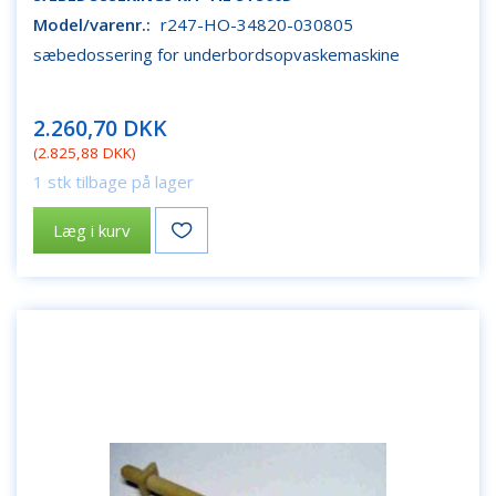
Model/varenr.:
r247-HO-34820-030805
sæbedossering for underbordsopvaskemaskine
2.260,70 DKK
(
2.825,88 DKK
)
1 stk tilbage på lager
Læg i kurv