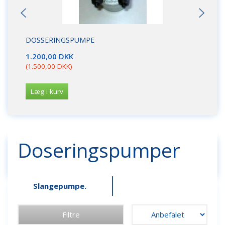
DOSSERINGSPUMPE
AF
1.200,00 DKK
77
(
1.500,00 DKK
)
(
96
Læg i kurv
L
Doseringspumper
Slangepumpe.
Filtre