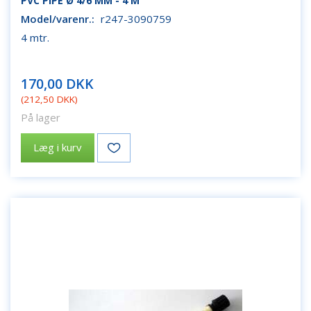
PVC PIPE Ø 4/6 MM - 4 M
Model/varenr.:
r247-3090759
4 mtr.
170,00 DKK
(
212,50 DKK
)
På lager
Læg i kurv