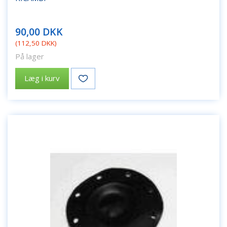
90,00 DKK
(
112,50 DKK
)
På lager
Læg i kurv