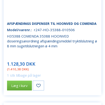
AFSPÆNDINGS DISPENSER TIL HOONVED OG COMENDA
Model/varenr.:
r247-HO-35388-010506
H35388 COMENDA 35388 HOONVED
doseringsanordning afspændingsmiddel tryktilslutning ø
8 mm sugetilslutningen ø 4 mm
1.128,30 DKK
(
1.410,38 DKK
)
1 stk tilbage på lager
Læg i kurv