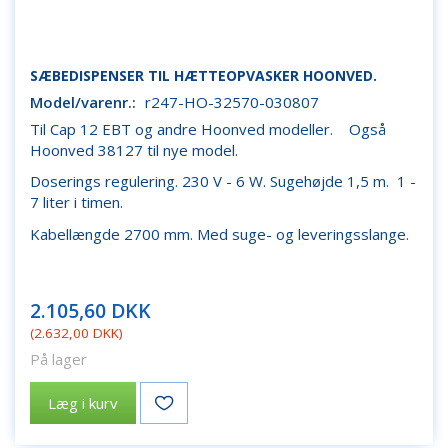
SÆBEDISPENSER TIL HÆTTEOPVASKER HOONVED.
Model/varenr.:
r247-HO-32570-030807
Til Cap 12 EBT og andre Hoonved modeller. Også
Hoonved 38127 til nye model.
Doserings regulering. 230 V - 6 W. Sugehøjde 1,5 m. 1 -
7 liter i timen.
Kabellængde 2700 mm. Med suge- og leveringsslange.
2.105,60 DKK
(
2.632,00 DKK
)
På lager
Læg i kurv