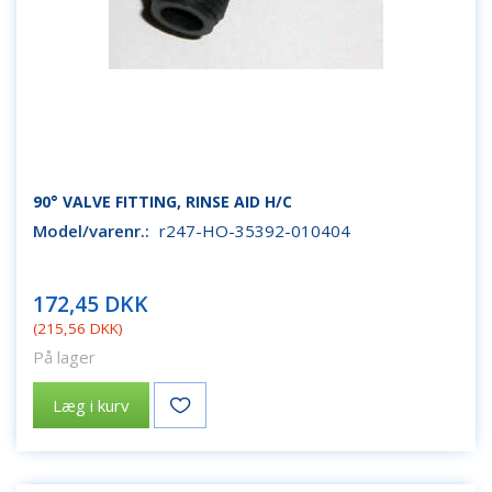
90° VALVE FITTING, RINSE AID H/C
Model/varenr.:
r247-HO-35392-010404
172,45 DKK
(
215,56 DKK
)
På lager
Læg i kurv