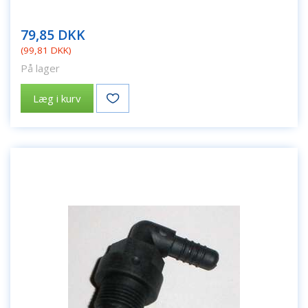
79,85 DKK
(
99,81 DKK
)
På lager
Læg i kurv