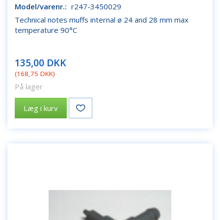
Model/varenr.:
r247-3450029
Technical notes muffs internal ø 24 and 28 mm max
temperature 90°C
135,00 DKK
(
168,75 DKK
)
På lager
Læg i kurv