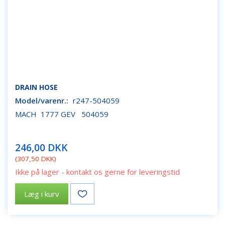
DRAIN HOSE
Model/varenr.:
r247-504059
MACH 1777 GEV 504059
246,00 DKK
(
307,50 DKK
)
Ikke på lager - kontakt os gerne for leveringstid
Læg i kurv