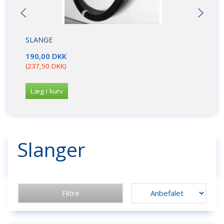
SLANGE
AF
190,00 DKK
51
(
237,50 DKK
)
(
64
Læg i kurv
L
Slanger
Filtre