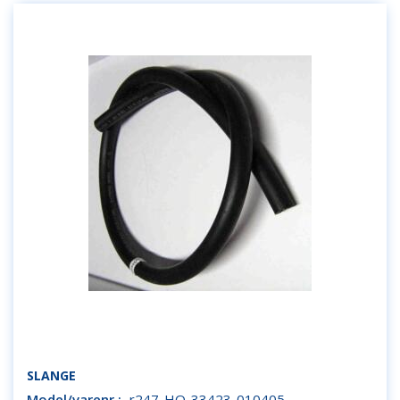
SLANGE
Model/varenr.:
r247-HO-33423-010405