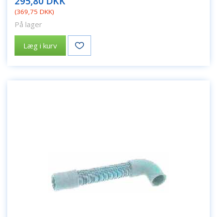
295,80 DKK
(
369,75 DKK
)
På lager
Læg i kurv