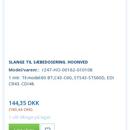
SLANGE TIL SÆBEDOSERING. HOONVED
Model/varenr.:
r247-HO-00162-010108
1 mtr. Til model:60 BT,C43-C60, STS43-STS60D, EDI
CR43. CDI48.
144,35 DKK
(
180,44 DKK
)
1 stk tilbage på lager
Læg i kurv