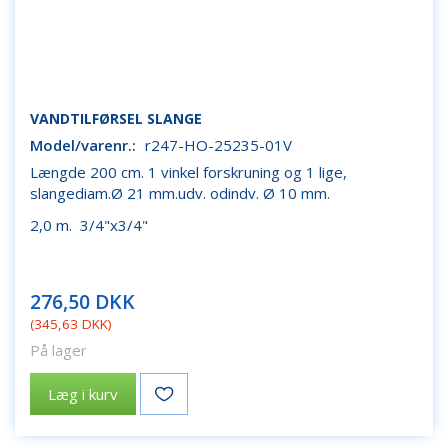
VANDTILFØRSEL SLANGE
Model/varenr.:
r247-HO-25235-01V
Længde 200 cm. 1 vinkel forskruning og 1 lige,
slangediam.Ø 21 mm.udv. odindv. Ø 10 mm.
2,0 m. 3/4"x3/4"
276,50 DKK
(
345,63 DKK
)
På lager
Læg i kurv