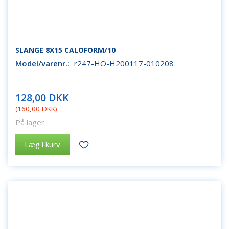
SLANGE 8X15 CALOFORM/10
Model/varenr.:
r247-HO-H200117-010208
128,00 DKK
(
160,00 DKK
)
På lager
Læg i kurv