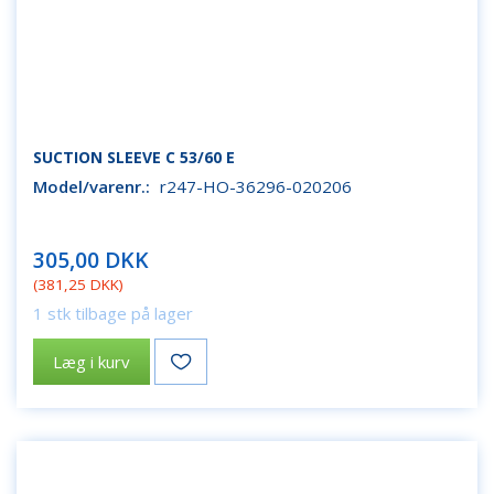
SUCTION SLEEVE C 53/60 E
Model/varenr.:
r247-HO-36296-020206
305,00 DKK
(
381,25 DKK
)
1 stk tilbage på lager
Læg i kurv