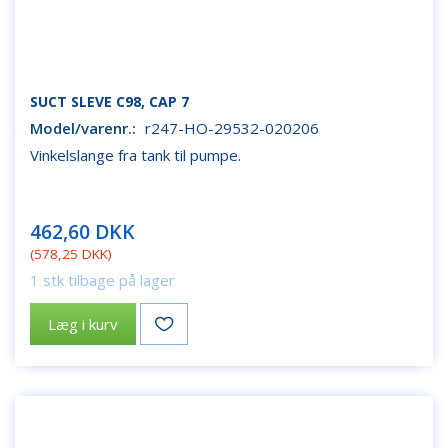
SUCT SLEVE C98, CAP 7
Model/varenr.:
r247-HO-29532-020206
Vinkelslange fra tank til pumpe.
462,60 DKK
(
578,25 DKK
)
1 stk tilbage på lager
Læg i kurv