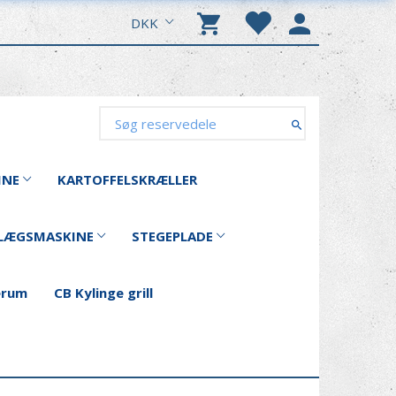
DKK
INE
KARTOFFELSKRÆLLER
LÆGSMASKINE
STEGEPLADE
erum
CB Kylinge grill