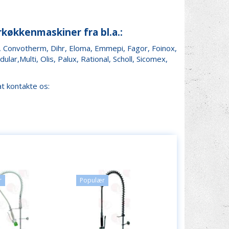
orkøkkenmaskiner fra bl.a.:
, Convotherm, Dihr, Eloma, Emmepi, Fagor, Foinox,
r,Multi, Olis, Palux, Rational, Scholl, Sicomex,
t kontakte os:
r
Populær
Populær