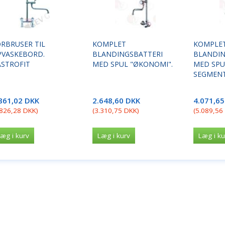
RBRUSER TIL
KOMPLET
KOMPLE
PVASKEBORD.
BLANDINGSBATTERI
BLANDIN
STROFIT
MED SPUL "ØKONOMI".
MED SPU
SEGMENT
861,02 DKK
2.648,60 DKK
4.071,6
.826,28 DKK
)
(
3.310,75 DKK
)
(
5.089,56
æg i kurv
Læg i kurv
Læg i ku