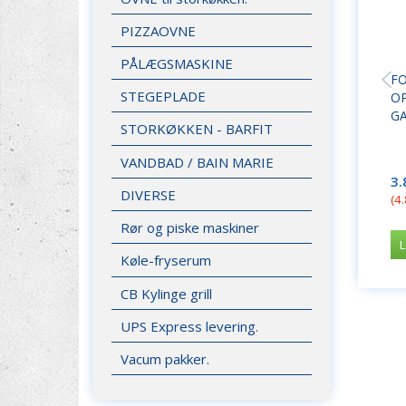
PIZZAOVNE
PÅLÆGSMASKINE
FO
STEGEPLADE
O
GA
STORKØKKEN - BARFIT
VANDBAD / BAIN MARIE
3.
DIVERSE
(
4
Rør og piske maskiner
L
Køle-fryserum
CB Kylinge grill
UPS Express levering.
Vacum pakker.