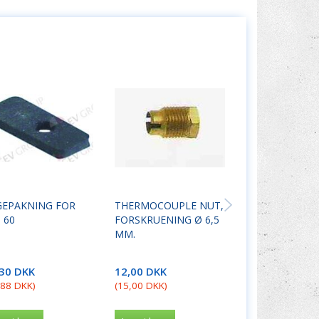
GEPAKNING FOR
THERMOCOUPLE NUT,
PLATE DOOR R
 60
FORSKRUENING Ø 6,5
HOONVED OG
MM.
COMENDA.
,30 DKK
12,00 DKK
166,40 DKK
,88 DKK
)
(
15,00 DKK
)
(
208,00 DKK
)