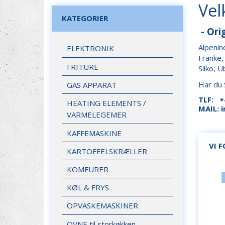
Vel
KATEGORIER
- Ori
Alpenin
ELEKTRONIK
Franke,
FRITURE
Silko, U
Har du 
GAS APPARAT
TLF: +
HEATING ELEMENTS /
MAIL: 
VARMELEGEMER
KAFFEMASKINE
VI 
KARTOFFELSKRÆLLER
KOMFURER
KØL & FRYS
OPVASKEMASKINER
OVNE til storkøkken.