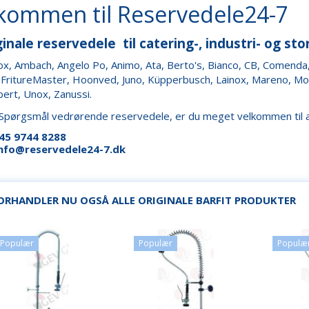
kommen til Reservedele24-7
ginale reservedele til catering-, industri- og st
ox, Ambach, Angelo Po, Animo, Ata, Berto's, Bianco, CB, Comenda
 FritureMaster, Hoonved, Juno, Küpperbusch, Lainox, Mareno, Modula
bert, Unox, Zanussi.
Spørgsmål vedrørende reservedele, er du meget velkommen til a
45 9744 8288
info@reservedele24-7.dk
FORHANDLER NU OGSÅ ALLE ORIGINALE BARFIT PRODUKTER
Populær
Populær
Populæ