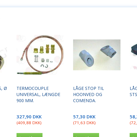
, Ø
TERMOCOUPLE
LÅGE STOP TIL
LÅ
UNIVERSAL, LÆNGDE
HOONVED OG
STS
900 MM.
COMENDA.
327,90 DKK
57,30 DKK
58
(
409,88 DKK
)
(
71,63 DKK
)
(
72