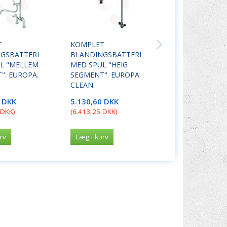
T
KOMPLET
KOMPLET
GSBATTERI
BLANDINGSBATTERI
BLANDINGSBAT
L "MELLEM
MED SPUL "HEIG
MED SPUL "HEI
". EUROPA.
SEGMENT". EUROPA
SEGMENT". EU
CLEAN.
CLEAN.
5 DKK
5.130,60 DKK
7.191,80 DKK
 DKK
)
(
6.413,25 DKK
)
(
8.989,75 DKK
)
rv
Læg i kurv
Læg i kurv