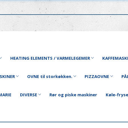
HEATING ELEMENTS / VARMELEGEMER
KAFFEMASK
SKINER
OVNE til storkøkken.
PIZZAOVNE
PÅ
MARIE
DIVERSE
Rør og piske maskiner
Køle-frys