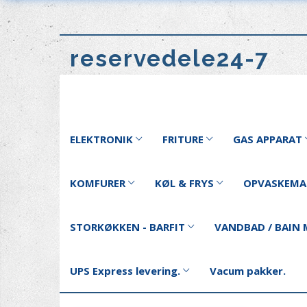
reservedele24-7
ELEKTRONIK
FRITURE
GAS APPARAT
KOMFURER
KØL & FRYS
OPVASKEMA
STORKØKKEN - BARFIT
VANDBAD / BAIN 
UPS Express levering.
Vacum pakker.