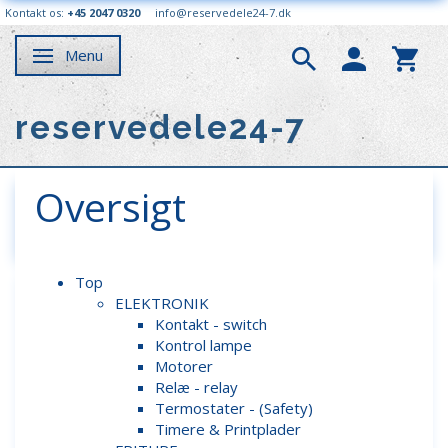
Kontakt os:
+45 2047 0320
info@reservedele24-7.dk
Menu
Skifte navigation
reservedele24-7
Oversigt
Top
ELEKTRONIK
Kontakt - switch
Kontrol lampe
Motorer
Relæ - relay
Termostater - (Safety)
Timere & Printplader