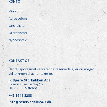
KONTO
Min konto
Adressebog
Ønskeliste
Ordrehistorik
Nyhedsbrev
KONTAKT OS
Har du spørgsmål vedrørende reservedele, er du meget
velkommen til at kontakte os:
JK Bjerre Storkøkken ApS
Rasmus Færchs Vej 15,
DK-7500 Holstebro
+45 9744 8288
info@reservedele24-7.dk