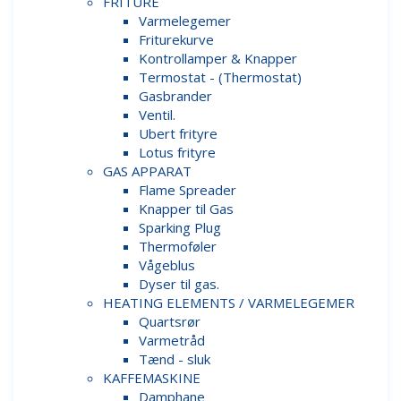
FRITURE
Varmelegemer
Friturekurve
Kontrollamper & Knapper
Termostat - (Thermostat)
Gasbrander
Ventil.
Ubert frityre
Lotus frityre
GAS APPARAT
Flame Spreader
Knapper til Gas
Sparking Plug
Thermoføler
Vågeblus
Dyser til gas.
HEATING ELEMENTS / VARMELEGEMER
Quartsrør
Varmetråd
Tænd - sluk
KAFFEMASKINE
Damphane