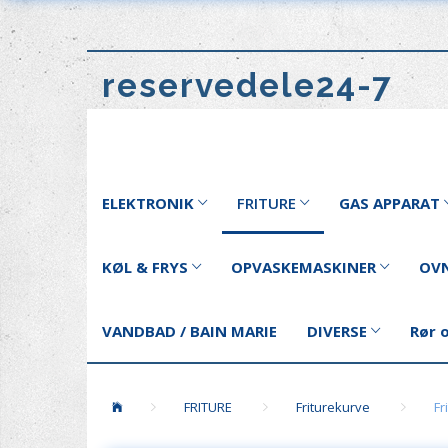
reservedele24-7
ELEKTRONIK
FRITURE
GAS APPARAT
KØL & FRYS
OPVASKEMASKINER
OVN
VANDBAD / BAIN MARIE
DIVERSE
Rør 
FRITURE
Friturekurve
Fr