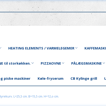
HEATING ELEMENTS / VARMELEGEMER
KAFFEMASK
E til storkøkken.
PIZZAOVNE
PÅLÆGSMASKINE
og piske maskiner
Køle-fryserum
CB Kylinge grill
U
ityrekurv. L=25,5 cm. B=15,5 cm. H=12,o cm.