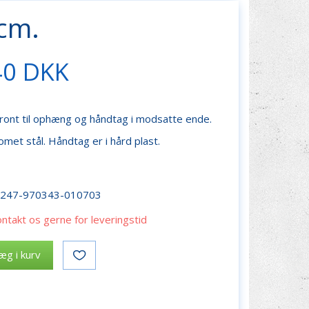
 cm.
40 DKK
front til ophæng og håndtag i modsatte ende.
omet stål. Håndtag er i hård plast.
r247-970343-010703
ontakt os gerne for leveringstid
æg i kurv