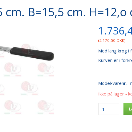
,5 cm. B=15,5 cm. H=12,o
1.736,
(
2.170,50 DKK
)
Med lang krog i 
Kurven er i forkr
Model/varenr.:
Ikke på lager - k
L