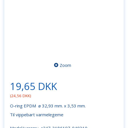
Zoom
19,65 DKK
(
24,56 DKK
)
O-ring EPDM ø 32,93 mm. x 3,53 mm.
Til vippebart varmelegeme
Model/varenr.:
r247-3186197-040310