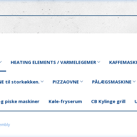
HEATING ELEMENTS / VARMELEGEMER
KAFFEMASK
E til storkøkken.
PIZZAOVNE
PÅLÆGSMASKINE
og piske maskiner
Køle-fryserum
CB Kylinge grill
U
sembly