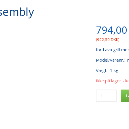
ssembly
794,00
(
992,50 DKK
)
for Lava grill m
Model/varenr.:
Vægt:
1 kg
Ikke på lager - k
L