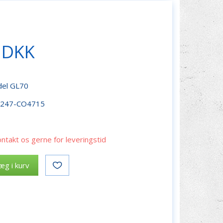
 DKK
odel GL70
r247-CO4715
ontakt os gerne for leveringstid
æg i kurv