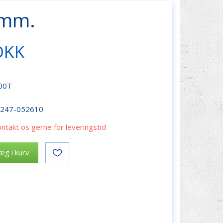
 mm.
DKK
800T
r247-052610
ontakt os gerne for leveringstid
æg i kurv