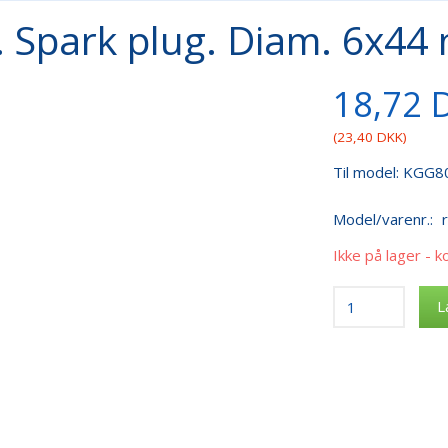
l. Spark plug. Diam. 6x44
18,72 
(
23,40 DKK
)
Til model: KGG
Model/varenr.:
Ikke på lager - k
L