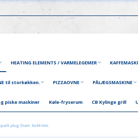
HEATING ELEMENTS / VARMELEGEMER
KAFFEMASK
E til storkøkken.
PIZZAOVNE
PÅLÆGSMASKINE
og piske maskiner
Køle-fryserum
CB Kylinge grill
U
. Spark plug. Diam. 6x44 mm.