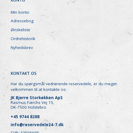
Min konto
Adressebog
Ønskeliste
Ordrehistorik
Nyhedsbrev
KONTAKT OS
Har du spørgsmål vedrørende reservedele, er du meget
velkommen til at kontakte os:
JK Bjerre Storkøkken ApS
Rasmus Færchs Vej 15,
DK-7500 Holstebro
+45 9744 8288
info@reservedele24-7.dk
CVR: 42506605