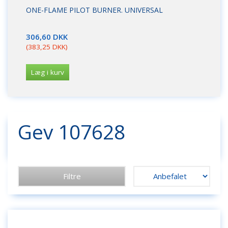
ONE-FLAME PILOT BURNER. UNIVERSAL
DY
FL
306,60 DKK
17
(
383,25 DKK
)
(
21
Læg i kurv
L
Gev 107628
Filtre