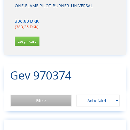
ONE-FLAME PILOT BURNER. UNIVERSAL
DY
FL
306,60 DKK
17
(
383,25 DKK
)
(
21
Læg i kurv
L
Gev 970374
Filtre