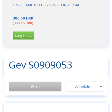
ONE-FLAME PILOT BURNER. UNIVERSAL
DY
FL
306,60 DKK
17
(
383,25 DKK
)
(
21
Læg i kurv
L
Gev S0909053
Filtre