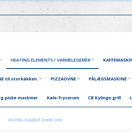
HEATING ELEMENTS / VARMELEGEMER
KAFFEMASKI
E til storkøkken.
PIZZAOVNE
PÅLÆGSMASKINE
og piske maskiner
Køle-fryserum
CB Kylinge grill
U
HEATING ELEMENT 2000W 230V