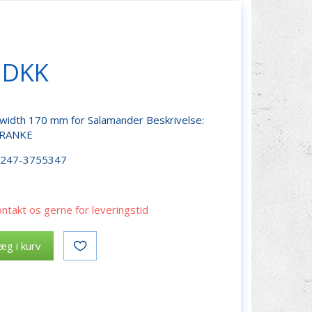
 DKK
width 170 mm for Salamander Beskrivelse:
FRANKE
r247-3755347
ontakt os gerne for leveringstid
æg i kurv