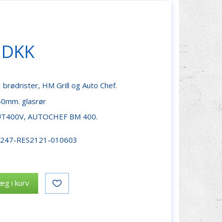
 DKK
 brødrister, HM Grill og Auto Chef.
40mm. glasrør
IUT400V, AUTOCHEF BM 400.
r247-RES2121-010603
æg i kurv