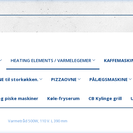
HEATING ELEMENTS / VARMELEGEMER
KAFFEMASKI
E til storkøkken.
PIZZAOVNE
PÅLÆGSMASKINE
og piske maskiner
Køle-fryserum
CB Kylinge grill
U
Varmetråd 500W, 110 V. L 390 mm