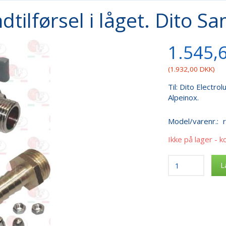
ndtilførsel i låget. Dito S
1.545,
(
1.932,00 DKK
)
Til: Dito Electro
Alpeinox.
Model/varenr.:
Ikke på lager - k
L