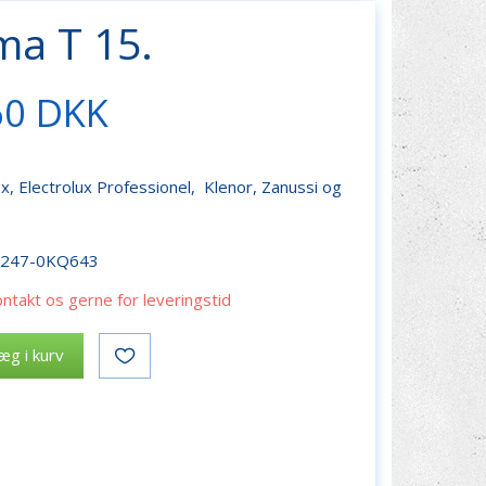
ama T 15.
60 DKK
lux, Electrolux Professionel, Klenor, Zanussi og
r247-0KQ643
ontakt os gerne for leveringstid
æg i kurv