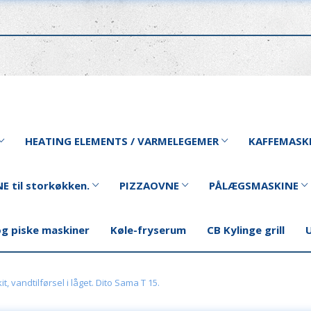
HEATING ELEMENTS / VARMELEGEMER
KAFFEMASK
E til storkøkken.
PIZZAOVNE
PÅLÆGSMASKINE
og piske maskiner
Køle-fryserum
CB Kylinge grill
U
it, vandtilførsel i låget. Dito Sama T 15.