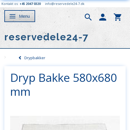
Kontakt os:
+45 2047 0320
info@reservedele24-7.dk
Menu
Skifte navigation
reservedele24-7
Drypbakker
Dryp Bakke 580x680
mm