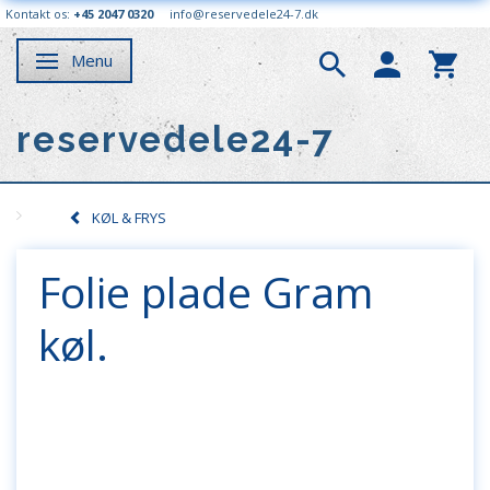
Kontakt os:
+45 2047 0320
info@reservedele24-7.dk
Menu
Skifte navigation
reservedele24-7
KØL & FRYS
Folie plade Gram
køl.