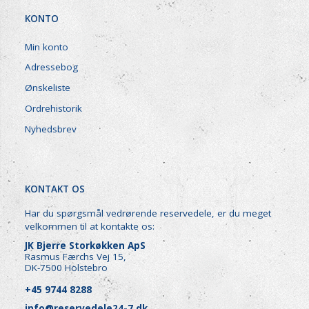
KONTO
Min konto
Adressebog
Ønskeliste
Ordrehistorik
Nyhedsbrev
KONTAKT OS
Har du spørgsmål vedrørende reservedele, er du meget
velkommen til at kontakte os:
JK Bjerre Storkøkken ApS
Rasmus Færchs Vej 15,
DK-7500 Holstebro
+45 9744 8288
info@reservedele24-7.dk