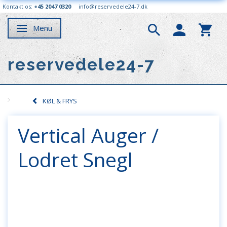
Kontakt os:
+45 2047 0320
info@reservedele24-7.dk
Menu
Skifte navigation
reservedele24-7
KØL & FRYS
Vertical Auger /
Lodret Snegl