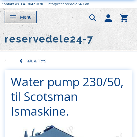
Kontakt os:
+45 2047 0320
info@reservedele24-7.dk
Menu
Skifte navigation
reservedele24-7
KØL & FRYS
Water pump 230/50,
til Scotsman
Ismaskine.