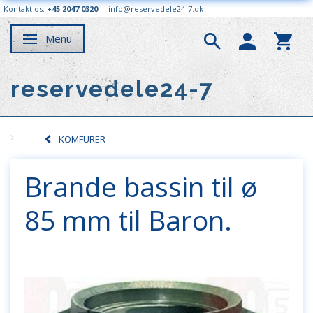
Kontakt os:
+45 2047 0320
info@reservedele24-7.dk
Menu
Skifte navigation
reservedele24-7
KOMFURER
Brande bassin til ø
85 mm til Baron.