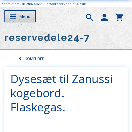
Kontakt os:
+45 2047 0320
info@reservedele24-7.dk
Menu
Skifte navigation
reservedele24-7
KOMFURER
Dysesæt til Zanussi
kogebord.
Flaskegas.