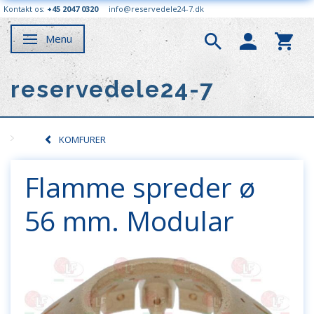
Kontakt os:
+45 2047 0320
info@reservedele24-7.dk
Menu
Skifte navigation
reservedele24-7
KOMFURER
Flamme spreder ø
56 mm. Modular