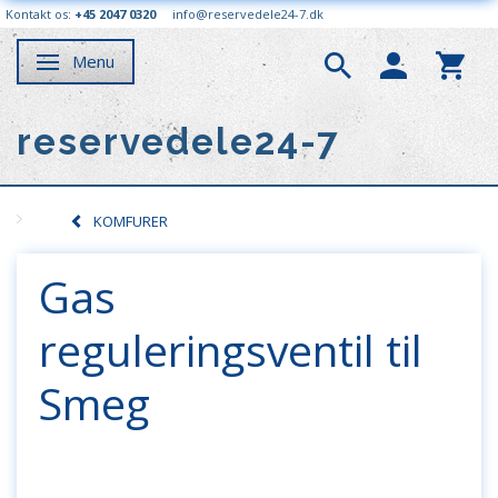
Kontakt os:
+45 2047 0320
info@reservedele24-7.dk
Menu
Skifte navigation
reservedele24-7
KOMFURER
Gas
reguleringsventil til
Smeg