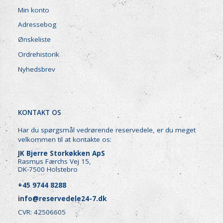
Min konto
Adressebog
Ønskeliste
Ordrehistorik
Nyhedsbrev
KONTAKT OS
Har du spørgsmål vedrørende reservedele, er du meget
velkommen til at kontakte os:
JK Bjerre Storkøkken ApS
Rasmus Færchs Vej 15,
DK-7500 Holstebro
+45 9744 8288
info@reservedele24-7.dk
CVR: 42506605