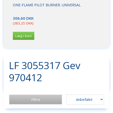
ONE-FLAME PILOT BURNER. UNIVERSAL
DY
FL
306,60 DKK
17
(
383,25 DKK
)
(
21
Læg i kurv
L
LF 3055317 Gev
970412
Filtre