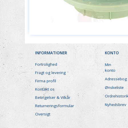
INFORMATIONER
KONTO
Fortrolighed
Min
konto
Fragt og levering
Adressebog
Firma profil
Ønskeliste
Kontakt os
Ordrehistori
Betingelser & Vilkår
Nyhedsbrev
Returneringsformular
Oversigt