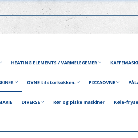
HEATING ELEMENTS / VARMELEGEMER
KAFFEMASK
KINER
OVNE til storkøkken.
PIZZAOVNE
PÅL
MARIE
DIVERSE
Rør og piske maskiner
Køle-frys