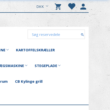
DKK
INE
KARTOFFELSKRÆLLER
ÆGSMASKINE
STEGEPLADE
erum
CB Kylinge grill