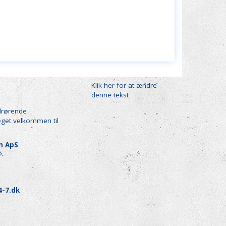
Klik her for at ændre
denne tekst
drørende
eget velkommen til
en ApS
5,
4-7.dk