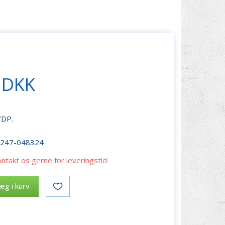
 DKK
/DP.
r247-048324
ontakt os gerne for leveringstid
æg i kurv