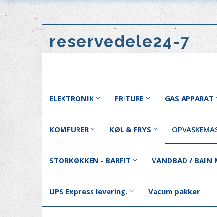
reservedele24-7
ELEKTRONIK
FRITURE
GAS APPARAT
KOMFURER
KØL & FRYS
OPVASKEMAS
STORKØKKEN - BARFIT
VANDBAD / BAIN 
UPS Express levering.
Vacum pakker.