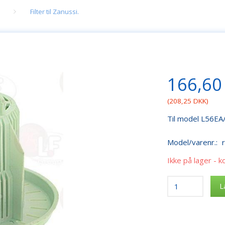
Filter til Zanussi.
166,60
(
208,25 DKK
)
Til model L56EA
Model/varenr.:
Ikke på lager - k
L