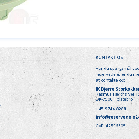
KONTAKT OS
Har du spørgsmål ve
reservedele, er du m
at kontakte os:
JK Bjerre Storkøkk
Rasmus Færchs Vej 1
DK-7500 Holstebro
k
+45 9744 8288
info@reservedele2
CVR: 42506605