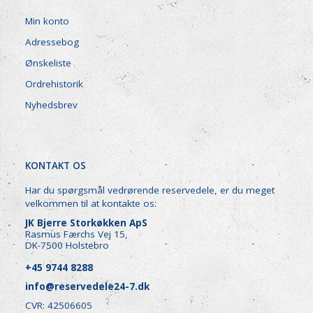
Min konto
Adressebog
Ønskeliste
Ordrehistorik
Nyhedsbrev
KONTAKT OS
Har du spørgsmål vedrørende reservedele, er du meget
velkommen til at kontakte os:
JK Bjerre Storkøkken ApS
Rasmus Færchs Vej 15,
DK-7500 Holstebro
+45 9744 8288
info@reservedele24-7.dk
CVR: 42506605