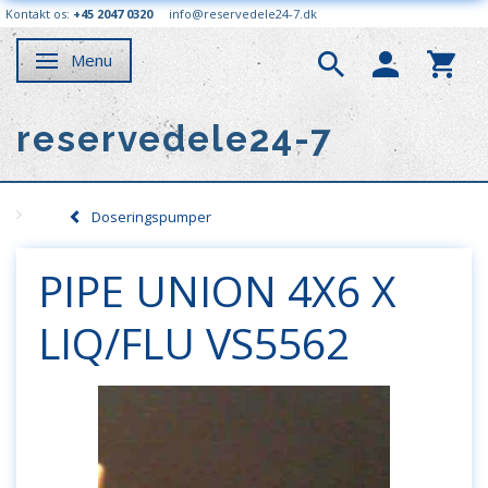
Kontakt os:
+45 2047 0320
info@reservedele24-7.dk
Menu
Skifte navigation
reservedele24-7
Doseringspumper
PIPE UNION 4X6 X
LIQ/FLU VS5562