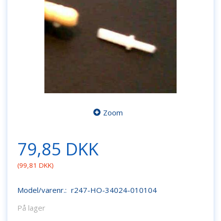
Zoom
79,85 DKK
(
99,81 DKK
)
Model/varenr.:
r247-HO-34024-010104
På lager