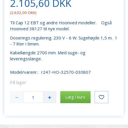
2.105,60 DKK
(
2.632,00 DKK
)
Til Cap 12 EBT og andre Hoonved modeller. Også
Hoonved 38127 til nye model.
Doserings regulering. 230 V - 6 W. Sugehøjde 1,5 m. 1
- 7 liter i timen.
Kabellængde 2700 mm. Med suge- og
leveringsslange.
Model/varenr.:
r247-HO-32570-030807
På lager
Læg i kurv