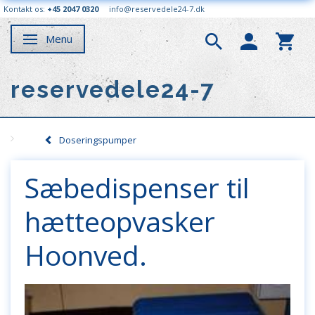
Kontakt os:
+45 2047 0320
info@reservedele24-7.dk
Menu
Skifte navigation
reservedele24-7
Doseringspumper
Sæbedispenser til
hætteopvasker
Hoonved.