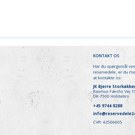
KONTAKT OS
Har du spørgsmål ve
reservedele, er du m
at kontakte os:
JK Bjerre Storkøkk
Rasmus Færchs Vej 1
DK-7500 Holstebro
k
+45 9744 8288
info@reservedele2
CVR: 42506605