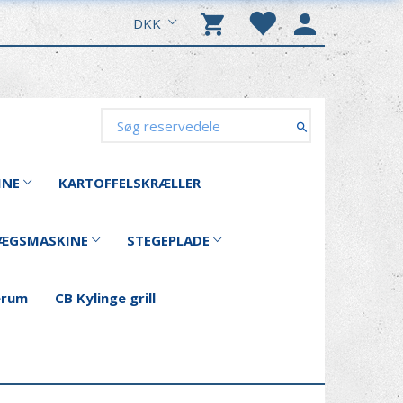
DKK
INE
KARTOFFELSKRÆLLER
ÆGSMASKINE
STEGEPLADE
erum
CB Kylinge grill