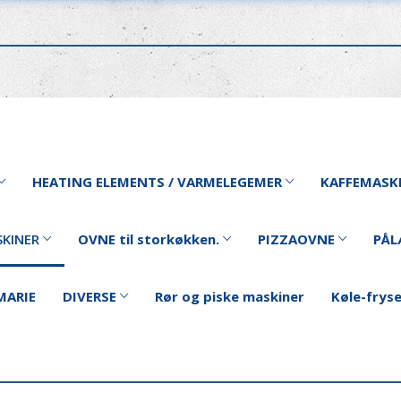
HEATING ELEMENTS / VARMELEGEMER
KAFFEMASK
KINER
OVNE til storkøkken.
PIZZAOVNE
PÅL
MARIE
DIVERSE
Rør og piske maskiner
Køle-frys