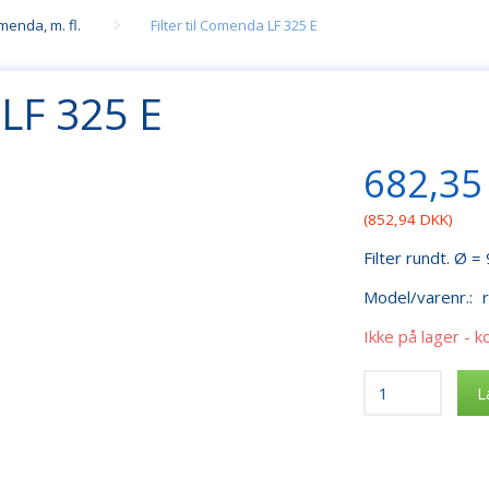
enda, m. fl.
Filter til Comenda LF 325 E
 LF 325 E
682,35
(
852,94 DKK
)
Filter rundt. Ø
Model/varenr.:
Ikke på lager - k
L