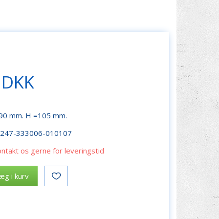
 DKK
 = 90 mm. H =105 mm.
r247-333006-010107
ontakt os gerne for leveringstid
æg i kurv