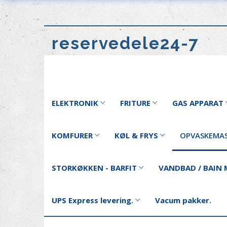
reservedele24-7
ELEKTRONIK
FRITURE
GAS APPARAT
KOMFURER
KØL & FRYS
OPVASKEMAS
STORKØKKEN - BARFIT
VANDBAD / BAIN 
UPS Express levering.
Vacum pakker.