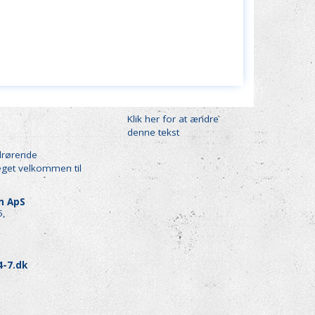
Klik her for at ændre
denne tekst
drørende
eget velkommen til
en ApS
5,
4-7.dk