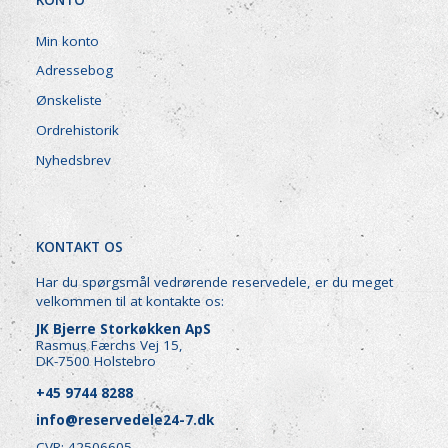
Min konto
Adressebog
Ønskeliste
Ordrehistorik
Nyhedsbrev
KONTAKT OS
Har du spørgsmål vedrørende reservedele, er du meget
velkommen til at kontakte os:
JK Bjerre Storkøkken ApS
Rasmus Færchs Vej 15,
DK-7500 Holstebro
+45 9744 8288
info@reservedele24-7.dk
CVR: 42506605