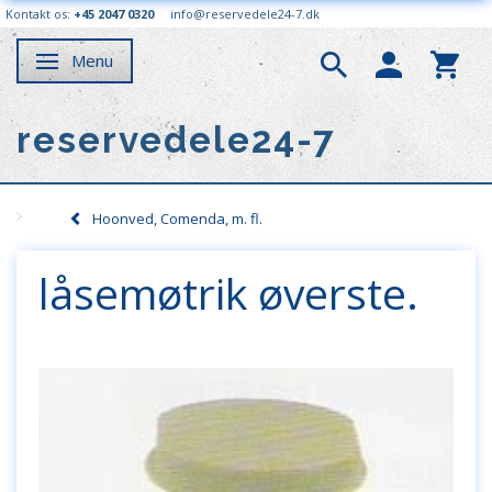
Kontakt os:
+45 2047 0320
info@reservedele24-7.dk
Menu
Skifte navigation
reservedele24-7
Hoonved, Comenda, m. fl.
låsemøtrik øverste.