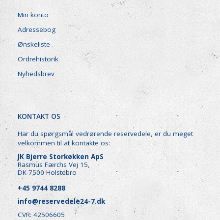
Min konto
Adressebog
Ønskeliste
Ordrehistorik
Nyhedsbrev
KONTAKT OS
Har du spørgsmål vedrørende reservedele, er du meget
velkommen til at kontakte os:
JK Bjerre Storkøkken ApS
Rasmus Færchs Vej 15,
DK-7500 Holstebro
+45 9744 8288
info@reservedele24-7.dk
CVR: 42506605