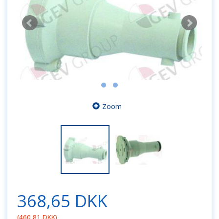
Zoom
368,65 DKK
(
460,81 DKK
)