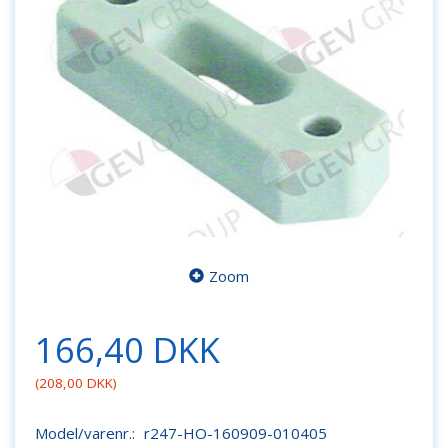
Zoom
166,40 DKK
(
208,00 DKK
)
Model/varenr.:
r247-HO-160909-010405