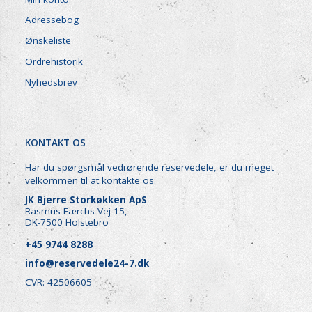
Adressebog
Ønskeliste
Ordrehistorik
Nyhedsbrev
KONTAKT OS
Har du spørgsmål vedrørende reservedele, er du meget
velkommen til at kontakte os:
JK Bjerre Storkøkken ApS
Rasmus Færchs Vej 15,
DK-7500 Holstebro
+45 9744 8288
info@reservedele24-7.dk
CVR: 42506605