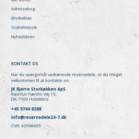
Adressebog
Ønskeliste
Ordrehistorik
Nyhedsbrev
KONTAKT OS
Har du spørgsmål vedrørende reservedele, er du meget
velkommen til at kontakte os:
JK Bjerre Storkøkken ApS
Rasmus Færchs Vej 15,
DK-7500 Holstebro
+45 9744 8288
info@reservedele24-7.dk
CVR: 42506605