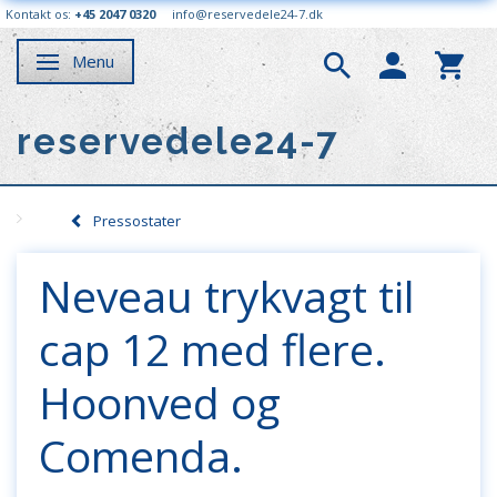
Kontakt os:
+45 2047 0320
info@reservedele24-7.dk
Menu
Skifte navigation
reservedele24-7
Pressostater
Neveau trykvagt til
cap 12 med flere.
Hoonved og
Comenda.