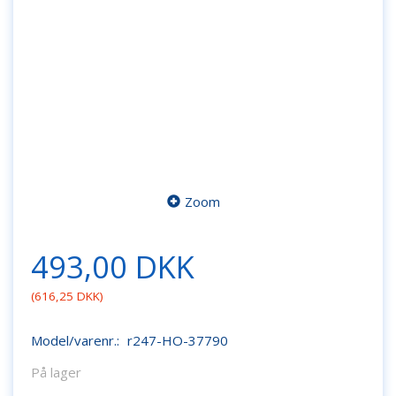
Zoom
493,00 DKK
(
616,25 DKK
)
Model/varenr.:
r247-HO-37790
På lager