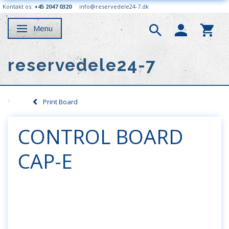
Kontakt os:
+45 2047 0320
info@reservedele24-7.dk
Menu
Skifte navigation
reservedele24-7
Print Board
CONTROL BOARD
CAP-E