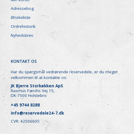
Adressebog
Ønskeliste
Ordrehistorik
Nyhedsbrev
KONTAKT OS
Har du spørgsmål vedrørende reservedele, er du meget
velkommen til at kontakte os:
JK Bjerre Storkøkken ApS
Rasmus Færchs Vej 15,
DK-7500 Holstebro
+45 9744 8288
info@reservedele24-7.dk
CVR: 42506605