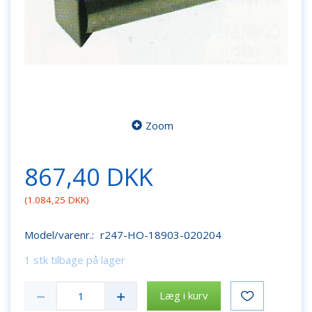
Zoom
867,40 DKK
(
1.084,25 DKK
)
Model/varenr.:
r247-HO-18903-020204
1 stk tilbage på lager
Læg i kurv