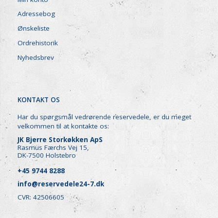
Adressebog
Ønskeliste
Ordrehistorik
Nyhedsbrev
KONTAKT OS
Har du spørgsmål vedrørende reservedele, er du meget
velkommen til at kontakte os:
JK Bjerre Storkøkken ApS
Rasmus Færchs Vej 15,
DK-7500 Holstebro
+45 9744 8288
info@reservedele24-7.dk
CVR: 42506605