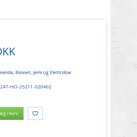
DKK
menda, Bonnet, Jemi og Elettrobar.
r247-HO-25211-020402
æg i kurv