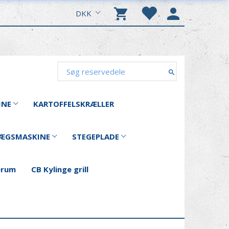
DKK
INE
KARTOFFELSKRÆLLER
ÆGSMASKINE
STEGEPLADE
erum
CB Kylinge grill