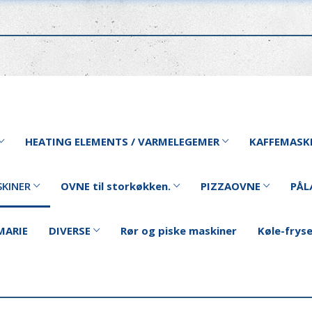
HEATING ELEMENTS / VARMELEGEMER
KAFFEMASK
KINER
OVNE til storkøkken.
PIZZAOVNE
PÅL
MARIE
DIVERSE
Rør og piske maskiner
Køle-frys