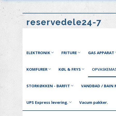
reservedele24-7
ELEKTRONIK
FRITURE
GAS APPARAT
KOMFURER
KØL & FRYS
OPVASKEMAS
STORKØKKEN - BARFIT
VANDBAD / BAIN 
UPS Express levering.
Vacum pakker.