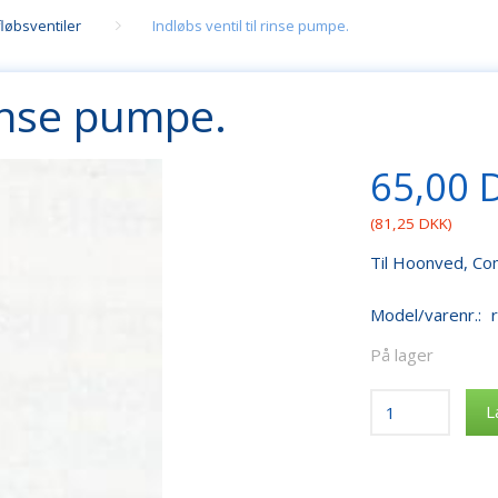
løbsventiler
Indløbs ventil til rinse pumpe.
rinse pumpe.
65,00 
(
81,25 DKK
)
Til Hoonved, Co
Model/varenr.:
På lager
L