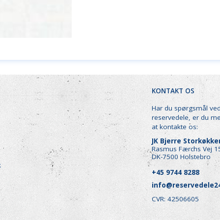
KONTAKT OS
Har du spørgsmål ve
reservedele, er du m
at kontakte os:
JK Bjerre Storkøkk
Rasmus Færchs Vej 1
DK-7500 Holstebro
k
+45 9744 8288
info@reservedele2
CVR: 42506605