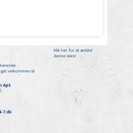
Klik her for at ændre
denne tekst
drørende
eget velkommen til
en ApS
5,
4-7.dk