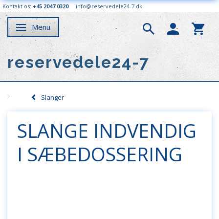
Kontakt os:
+45 2047 0320
info@reservedele24-7.dk
Menu
Skifte navigation
reservedele24-7
Slanger
SLANGE INDVENDIG
I SÆBEDOSSERING