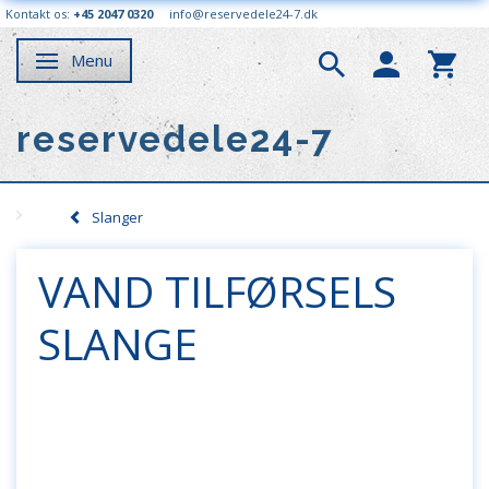
Kontakt os:
+45 2047 0320
info@reservedele24-7.dk
Menu
Skifte navigation
reservedele24-7
Slanger
VAND TILFØRSELS
SLANGE