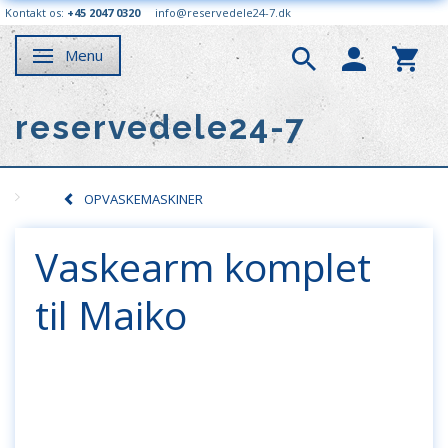
Kontakt os:
+45 2047 0320
info@reservedele24-7.dk
Menu
Skifte navigation
reservedele24-7
OPVASKEMASKINER
Vaskearm komplet
til Maiko