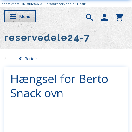
Kontakt os:
+45 2047 0320
info@reservedele24-7.dk
Menu
Skifte navigation
reservedele24-7
Berto`s
Hængsel for Berto
Snack ovn