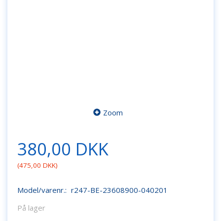
Zoom
380,00 DKK
(
475,00 DKK
)
Model/varenr.:
r247-BE-23608900-040201
På lager